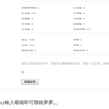
空間訪問量: 0
好友數: 0
帖子數: 915
主題數: 0
精華數: 0
記錄數: 0
日誌數: 0
相冊數: 0
分享數: 0
已用空間: 0 B
積分: 2169
威望: 0
金錢: 1252
貢獻: 0
買家信用: 0
賣家信用: 0
請加入到我的好友中，您就可以瞭解我的近況，與我一起交流，隨時
繫
加為好友