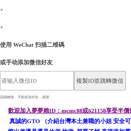
×
×
優
使用 WeChat 扫描二维碼
或手动添加微信好友
複製ID並跳轉微信
請跳轉後，手動添加好友，謝謝
質
歡迎加入夢夢賴ID：mcmc88或621158享
真誠的GTO （介紹台灣本土兼職的小姐 安全可