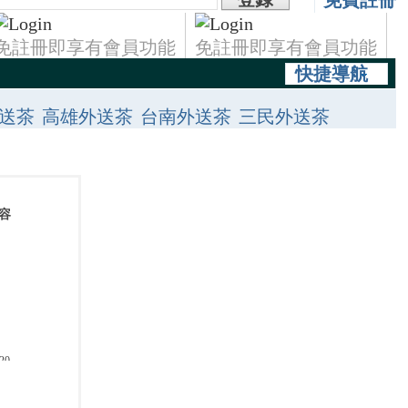
免費註冊
免註冊即享有會員功能
免註冊即享有會員功能
快捷導航
送茶
高雄外送茶
台南外送茶
三民外送茶
士林區找小姐
南港外送茶
永和外送茶
台北找茶喝
蘆洲外約情人
萬華區叫小姐
容
20