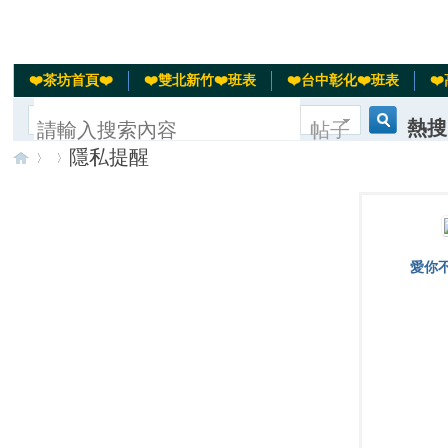
❤️茶坊首頁❤️
❤️雙北新竹❤️班表
❤️台中彰化❤️班表
❤
熱搜
帖子
隱私提醒
搜
汽車
北投
台
›
›
索
愛你
灣