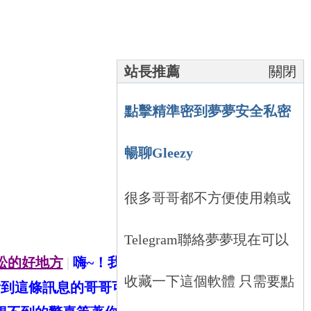
站長推薦
關閉
點擊精準密到夢夢安全私密
暢聊Gleezy
很多哥哥都不方便使用賴或
Telegram聯絡夢夢現在可以
放松的好地方
|
嗨~！我叫夢夢是一個處女座女生待人
收藏一下這個軟體 只需要點
到這條訊息的哥哥可以加夢夢的賴ID：mcmc88不