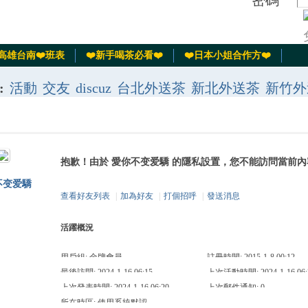
密碼
️高雄台南❤️班表
❤️新手喝茶必看❤️
❤️日本小姐合作方❤️
:
活動
交友
discuz
台北外送茶
新北外送茶
新竹外
旅館叫小姐
南投草屯約妹
板橋約小姐
淡水找小姐
一夜情
大直薇閣約妹
台北找學生妹
板橋找援交
抱歉！由於 愛你不变爱驕 的隱私設置，您不能訪問當前內
不变爱驕
查看好友列表
|
加為好友
|
打個招呼
|
發送消息
活躍概況
用戶組:
金牌會員
註冊時間: 2015-1-8 00:12
最後訪問: 2024-1-16 06:15
上次活動時間: 2024-1-16 06:
上次發表時間: 2024-1-16 06:20
上次郵件通知: 0
所在時區: 使用系統默認