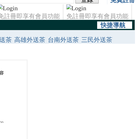
免費註冊
免註冊即享有會員功能
免註冊即享有會員功能
快捷導航
送茶
高雄外送茶
台南外送茶
三民外送茶
士林區找小姐
南港外送茶
永和外送茶
台北找茶喝
蘆洲外約情人
萬華區叫小姐
容
20