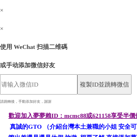
×
×
優
使用 WeChat 扫描二维碼
或手动添加微信好友
複製ID並跳轉微信
請跳轉後，手動添加好友，謝謝
質
歡迎加入夢夢賴ID：mcmc88或621158享
真誠的GTO （介紹台灣本土兼職的小姐 安全可