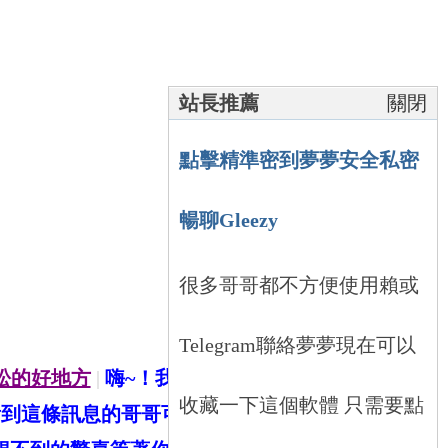
站長推薦
關閉
點擊精準密到夢夢安全私密
暢聊Gleezy
很多哥哥都不方便使用賴或
Telegram聯絡夢夢現在可以
放松的好地方
|
嗨~！我叫夢夢是一個處女座女生待人
收藏一下這個軟體 只需要點
到這條訊息的哥哥可以加夢夢的賴ID：mcmc88不