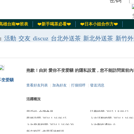
密碼
️高雄台南❤️班表
❤️新手喝茶必看❤️
❤️日本小姐合作方❤️
:
活動
交友
discuz
台北外送茶
新北外送茶
新竹外
旅館叫小姐
南投草屯約妹
板橋約小姐
淡水找小姐
一夜情
大直薇閣約妹
台北找學生妹
板橋找援交
抱歉！由於 愛你不变爱驕 的隱私設置，您不能訪問當前內
不变爱驕
查看好友列表
|
加為好友
|
打個招呼
|
發送消息
活躍概況
用戶組:
金牌會員
註冊時間: 2015-1-8 00:12
最後訪問: 2024-1-16 06:15
上次活動時間: 2024-1-16 06:
上次發表時間: 2024-1-16 06:20
上次郵件通知: 0
所在時區: 使用系統默認