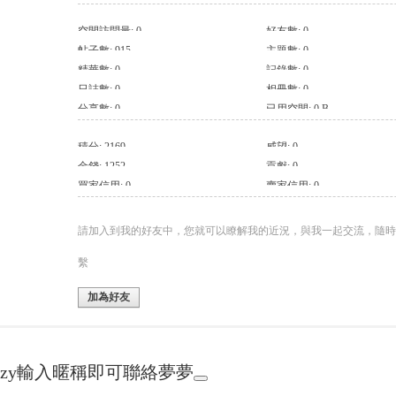
空間訪問量: 0
好友數: 0
帖子數: 915
主題數: 0
精華數: 0
記錄數: 0
日誌數: 0
相冊數: 0
分享數: 0
已用空間: 0 B
積分: 2169
威望: 0
金錢: 1252
貢獻: 0
買家信用: 0
賣家信用: 0
請加入到我的好友中，您就可以瞭解我的近況，與我一起交流，隨時
繫
加為好友