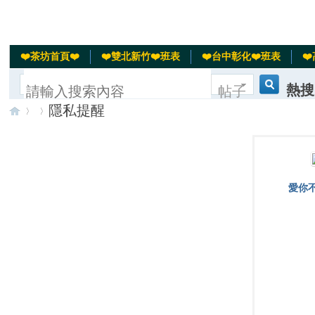
❤️茶坊首頁❤️
❤️雙北新竹❤️班表
❤️台中彰化❤️班表
❤
熱搜
帖子
隱私提醒
搜
汽車
北投
台
›
›
索
愛你
灣