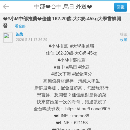
中部❤️台中.烏日.外送❤️
回復
❤️#小M中部推薦❤️佳佳 162-20歲-大C奶-45kg大學嘗鮮開
發...
看全部
柒柒
樓主
2026-5-31 17:36:29
收藏
#小M推薦 #大學生兼職
佳佳 162-20歲-大C奶-45kg
#小M中部推薦
#台中 #烏日 #沙鹿
#首次下海 #配合滿分
高顏值身材超棒，清純大學生
新鮮度爆棚，配合度超高，怎麼玩都行
想嘗鮮、想開發？佳佳絕對是你的菜
快來當她第一次的哥哥，錯過就沒了
全台喝茶班表： https: //t.me/Lnana0909
❤️LINE：mcmc88
❤️LINE：621158
❤️Gleezy：mcmc88