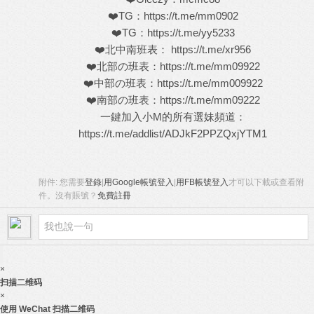
❤️TG：
https://t.me/mm0902
❤️TG：
https://t.me/yy5233
❤️北中南班表：
https://t.me/xr956
❤️北部の班表：
https://t.me/mm09922
❤️中部の班表：
https://t.me/mm009922
❤️南部の班表：
https://t.me/mm09222
一鍵加入小M的所有選妹頻道：
https://t.me/addlist/ADJkF2PPZQxjYTM1
附件:
您需要
登錄
|
用Google帳號登入
|
用FB帳號登入
才可以下載或查看附
件。沒有賬號？
免費註冊
×
扫描二维码
×
使用 WeChat 扫描二维码