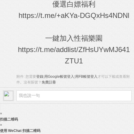
優選白嫖福利
https://t.me/+aKYa-DGQxHs4NDNl
一鍵加入性福樂園
https://t.me/addlist/ZfHsUYwMJ641
ZTU1
附件:
您需要
登錄
|
用Google帳號登入
|
用FB帳號登入
才可以下載或查看附
件。沒有賬號？
免費註冊
×
扫描二维码
×
使用 WeChat 扫描二维码