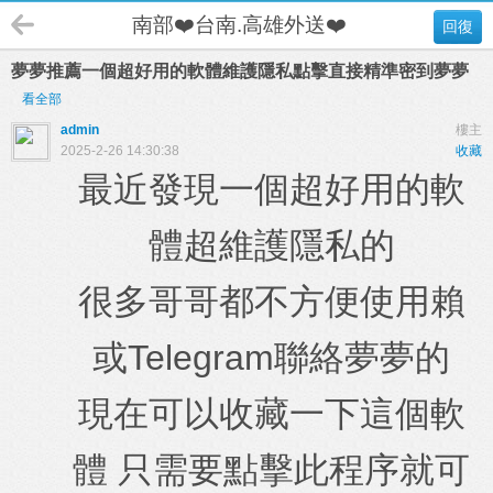
南部❤️台南.高雄外送❤️
回復
夢夢推薦一個超好用的軟體維護隱私點擊直接精準密到夢夢
看全部
admin
樓主
2025-2-26 14:30:38
收藏
最近發現一個超好用的軟
體超維護隱私的
很多哥哥都不方便使用賴
或Telegram聯絡夢夢的
現在可以收藏一下這個軟
體 只需要點擊此程序就可