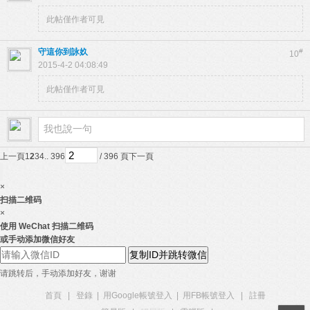
此帖僅作者可見
守這你到詠奺
#
10
2015-4-2 04:08:49
此帖僅作者可見
上一頁
1
2
3
4
.. 396
/ 396 頁
下一頁
×
扫描二维码
×
使用 WeChat 扫描二维码
或手动添加微信好友
复制ID并跳转微信
请跳转后，手动添加好友，谢谢
首頁
|
登錄
|
用Google帳號登入
|
用FB帳號登入
|
註冊