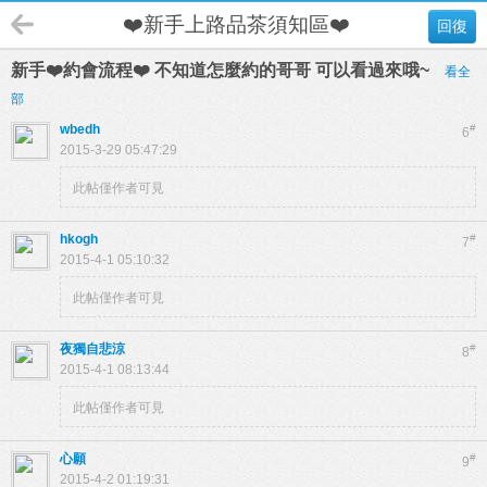
❤️新手上路品茶須知區❤️
回復
新手❤️約會流程❤️ 不知道怎麼約的哥哥 可以看過來哦~
看全
部
wbedh
#
6
2015-3-29 05:47:29
此帖僅作者可見
hkogh
#
7
2015-4-1 05:10:32
此帖僅作者可見
夜獨自悲涼
#
8
2015-4-1 08:13:44
此帖僅作者可見
心願
#
9
2015-4-2 01:19:31