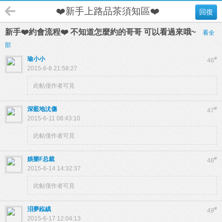
❤️新手上路品茶須知區❤️
回復
新手❤️約會流程❤️ 不知道怎麼約的哥哥 可以看過來哦~
看全
部
瑜小小
#
46
2015-6-8 21:58:27
此帖僅作者可見
深藍地沋傷
#
47
2015-6-11 08:43:10
此帖僅作者可見
娛樂F总裁
#
48
2015-6-14 14:32:37
此帖僅作者可見
泪夢紭縝
#
49
2015-6-17 12:04:13