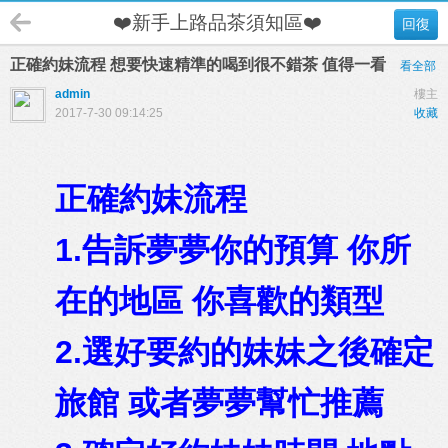
❤️新手上路品茶須知區❤️
回復
正確約妹流程 想要快速精準的喝到很不錯茶 值得一看
看全部
admin
樓主
2017-7-30 09:14:25
收藏
正確約妹流程
1.告訴夢夢你的預算 你所
在的地區 你喜歡的類型
2.選好要約的妹妹之後確定
旅館 或者夢夢幫忙推薦