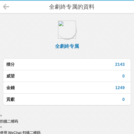
全劇終专属的資料
全劇終专属
積分
2143
威望
0
金錢
1249
貢獻
0
×
扫描二维码
×
使用 WeChat 扫描二维码